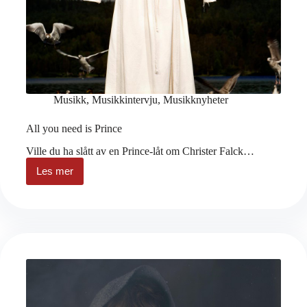
Musikk
,
Musikkintervju
,
Musikknyheter
All you need is Prince
Ville du ha slått av en Prince-låt om Christer Falck…
Les mer
All
you
need
is
Prince