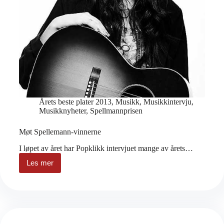
Årets beste plater 2013
,
Musikk
,
Musikkintervju
,
Musikknyheter
,
Spellmannprisen
Møt Spellemann-vinnerne
I løpet av året har Popklikk intervjuet mange av årets…
Les mer
Møt
Spellemann-
vinnerne