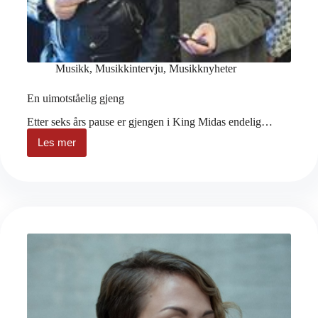
Musikk
,
Musikkintervju
,
Musikknyheter
En uimotståelig gjeng
Etter seks års pause er gjengen i King Midas endelig…
Les mer
En
uimotståelig
gjeng