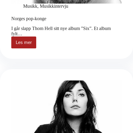
Musikk
,
Musikkintervju
Norges pop-konge
I går slapp Thom Hell sitt nye album ”Six”. Et album
fylt…
Les mer
Norges
pop-
konge