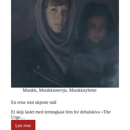
Musikk
,
Musikkintervju
,
Musikknyheter
En reise mot ukjente mål
Et skip lastet med terningkast fem for debutskiva «The
Urge…
Les mer
En