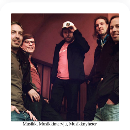
Musikk
,
Musikkintervju
,
Musikknyheter