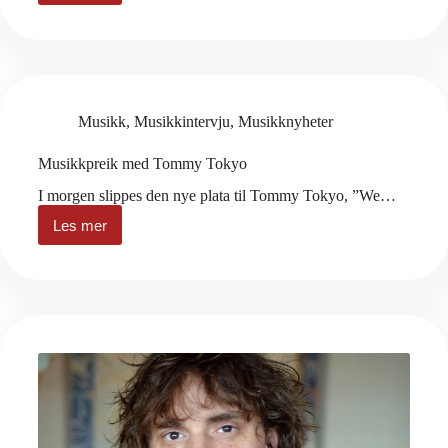
reise
mot
ukjente
mål
Musikk
,
Musikkintervju
,
Musikknyheter
Musikkpreik med Tommy Tokyo
I morgen slippes den nye plata til Tommy Tokyo, ”We…
Les mer
Musikkpreik
med
Tommy
Tokyo