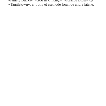
«Ninety Bucks», «God In Chicago», «Rescue Blues» og
«Tangletown», er trolig et eselhode foran de andre låtene.