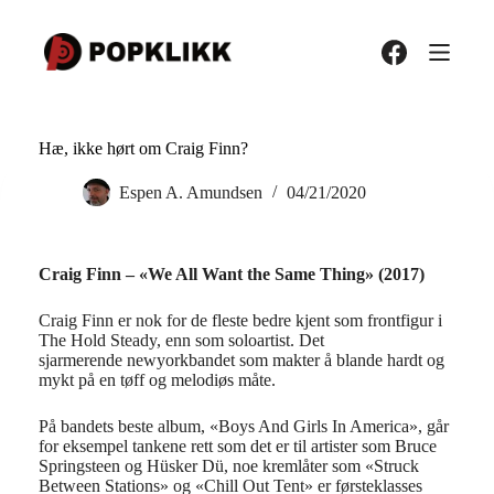
Hopp
til
innholdet
Hæ, ikke hørt om Craig Finn?
Espen A. Amundsen
04/21/2020
Craig Finn – «We All Want the Same Thing» (2017)
Craig Finn er nok for de fleste bedre kjent som frontfigur i
The Hold Steady, enn som soloartist. Det
sjarmerende newyorkbandet som makter å blande hardt og
mykt på en tøff og melodiøs måte.
På bandets beste album, «Boys And Girls In America», går
for eksempel tankene rett som det er til artister som Bruce
Springsteen og Hüsker Dü, noe kremlåter som «Struck
Between Stations» og «Chill Out Tent» er førsteklasses