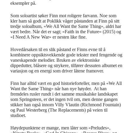
eksempler på.
Som soloartist søker Finn mot roligere farvann. Noe som
kler ham så godt at Poklikk våger påstanden at Finn på sitt
tredje soloalbum, «We All Want the Same Thing», aldri har
vært bedre. Når det er sagt; «Faith in the Future» (2015) og
«I Need A New War» er nesten like fine.
Hovedårsaken til en slik påstand er Finns evne til å
kombinere oppsiktsvekkende gode tekster med fengende og
vaneskapende melodier. Bruken av elektroniske
dippedutter, blåsere og strykere, tilfører dessuten albumet en
variasjon og en energi som driver låtene framover.
Finn har alltid vært en god historieforteller, men på «We All
Want the Same Thing» når han nye høyder. At han
fremdeles rusler rundt i det samme musikalske landskapet
som Springsteen, er det ingen tvil om, men denne gangen
stikker han også innom Villy Vlautin (Richmond Fountain)
og Paul Westerberg (The Replacements) på veien til
studioet.
Høydepunktene er mange, men låter som «Preludes»,