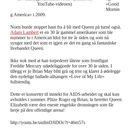
«Good
YouTube-videoen)
Mornin
g America» i 2009.
Noen burde stoppet ham fra å bli med Queen på turné også.
Adam Lambert
er en 30 år gammel amerikaner som ble
nummer to i American Idol for tre år siden og som nå
synger med det som er igjen av det en gang så fantastiske
livebandet Queen.
Ikke nok med at han torpederer låtene som frontfigur
Freddie Mercury udødeliggjorde for over 30 år siden. I
tillegg er jo Brian May blitt grå og trist og klarer å ødelegge
den nydelige ballade-allsangen «Love of My Life»
fullstendig.
Dette er konserter til inntekt for AIDS-arbeidet og skal kun
avholdes i sommer. Pliize Roger og Brian, la heretter Queen
Elizabeth være den eneste engelske dronningen som får
herje på den offentlige arena!
http://youtu.be/uuihnDJiDOc?t=46m57s