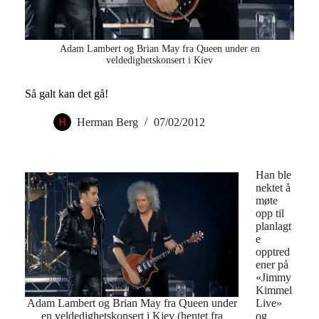
Adam Lambert og Brian May fra Queen under en
veldedighetskonsert i Kiev
Så galt kan det gå!
Herman Berg
07/02/2012
Han ble
nektet å
møte
opp til
planlagt
e
opptred
ener på
«Jimmy
Kimmel
Live»
Adam Lambert og Brian May fra Queen under
og
en veldedighetskonsert i Kiev (hentet fra