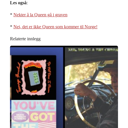
Les også
:
*
Nekter å la Queen gå i graven
*
Nei, det er ikke Queen som kommer til Norge!
Relaterte innlegg