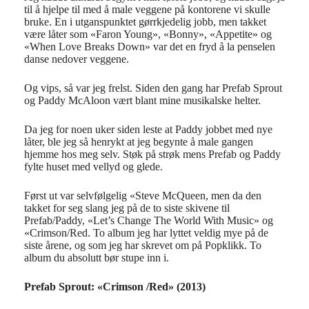
til å hjelpe til med å male veggene på kontorene vi skulle
bruke. En i utganspunktet gørrkjedelig jobb, men takket
være låter som «Faron Young», «Bonny», «Appetite» og
«When Love Breaks Down» var det en fryd å la penselen
danse nedover veggene.
Og vips, så var jeg frelst. Siden den gang har Prefab Sprout
og Paddy McAloon vært blant mine musikalske helter.
Da jeg for noen uker siden leste at Paddy jobbet med nye
låter, ble jeg så henrykt at jeg begynte å male gangen
hjemme hos meg selv. Støk på strøk mens Prefab og Paddy
fylte huset med vellyd og glede.
Først ut var selvfølgelig «Steve McQueen, men da den
takket for seg slang jeg på de to siste skivene til
Prefab/Paddy, «Let’s Change The World With Music» og
«Crimson/Red. To album jeg har lyttet veldig mye på de
siste årene, og som jeg har skrevet om på Popklikk. To
album du absolutt bør stupe inn i.
Prefab Sprout: «Crimson /Red» (2013)