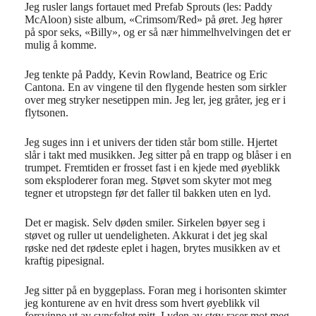
Jeg rusler langs fortauet med Prefab Sprouts (les: Paddy
McAloon) siste album, «Crimsom/Red» på øret. Jeg hører
på spor seks, «Billy», og er så nær himmelhvelvingen det er
mulig å komme.
Jeg tenkte på Paddy, Kevin Rowland, Beatrice og Eric
Cantona. En av vingene til den flygende hesten som sirkler
over meg stryker nesetippen min. Jeg ler, jeg gråter, jeg er i
flytsonen.
Jeg suges inn i et univers der tiden står bom stille. Hjertet
slår i takt med musikken. Jeg sitter på en trapp og blåser i en
trumpet. Fremtiden er frosset fast i en kjede med øyeblikk
som eksploderer foran meg. Støvet som skyter mot meg
tegner et utropstegn før det faller til bakken uten en lyd.
Det er magisk. Selv døden smiler. Sirkelen bøyer seg i
støvet og ruller ut uendeligheten. Akkurat i det jeg skal
røske ned det rødeste eplet i hagen, brytes musikken av et
kraftig pipesignal.
Jeg sitter på en byggeplass. Foran meg i horisonten skimter
jeg konturene av en hvit dress som hvert øyeblikk vil
forsvinne ut av synsfeltet mitt. Lyden av støy raser mot meg