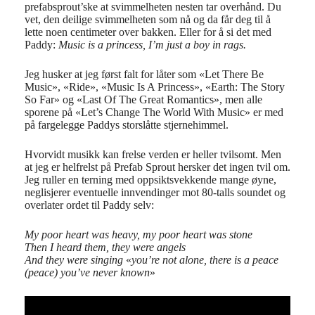
prefabsprout’ske at svimmelheten nesten tar overhånd. Du
vet, den deilige svimmelheten som nå og da får deg til å
lette noen centimeter over bakken. Eller for å si det med
Paddy:
Music is a princess, I’m just a boy in rags.
Jeg husker at jeg først falt for låter som «Let There Be
Music», «Ride», «Music Is A Princess», «Earth: The Story
So Far» og «Last Of The Great Romantics», men alle
sporene på «Let’s Change The World With Music» er med
på fargelegge Paddys storslåtte stjernehimmel.
Hvorvidt musikk kan frelse verden er heller tvilsomt. Men
at jeg er helfrelst på Prefab Sprout hersker det ingen tvil om.
Jeg ruller en terning med oppsiktsvekkende mange øyne,
neglisjerer eventuelle innvendinger mot 80-talls soundet og
overlater ordet til Paddy selv:
My poor heart was heavy, my poor heart was stone
Then I heard them, they were angels
And they were singing
«
you’re not alone, there is a peace
(peace) you’ve never known
»