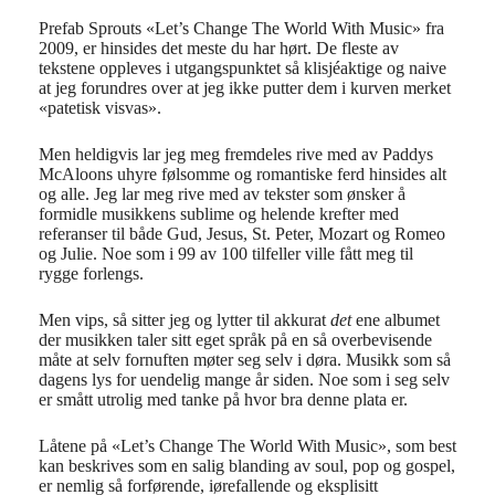
Prefab Sprouts «Let’s Change The World With Music» fra
2009, er hinsides det meste du har hørt. De fleste av
tekstene oppleves i utgangspunktet så klisjéaktige og naive
at jeg forundres over at jeg ikke putter dem i kurven merket
«patetisk visvas».
Men heldigvis lar jeg meg fremdeles rive med av Paddys
McAloons uhyre følsomme og romantiske ferd hinsides alt
og alle. Jeg lar meg rive med av tekster som ønsker å
formidle musikkens sublime og helende krefter med
referanser til både Gud, Jesus, St. Peter, Mozart og Romeo
og Julie. Noe som i 99 av 100 tilfeller ville fått meg til
rygge forlengs.
Men vips, så sitter jeg og lytter til akkurat
det
ene albumet
der musikken taler sitt eget språk på en så overbevisende
måte at selv fornuften møter seg selv i døra. Musikk som så
dagens lys for uendelig mange år siden. Noe som i seg selv
er smått utrolig med tanke på hvor bra denne plata er.
Låtene på «Let’s Change The World With Music», som best
kan beskrives som en salig blanding av soul, pop og gospel,
er nemlig så forførende, iørefallende og eksplisitt