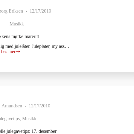
borg Eriksen
12/17/2010
Musikk
kkens mørke mareritt
dig med julelåter. Juleplater, my ass…
Les mer
Julemusikkens
mørke
mareritt
. Amundsen
12/17/2010
ulegavetips
,
Musikk
lle julegavetips: 17. desember