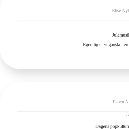
Elise Ny
Julemusi
Egentlig er vi ganske fer
Espen A
J
Dagens popkulture