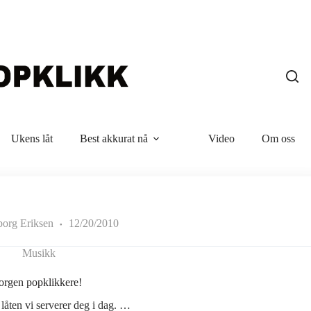
Ukens låt
Best akkurat nå
Video
Om oss
borg Eriksen
12/20/2010
Musikk
rgen popklikkere!
låten vi serverer deg i dag. …