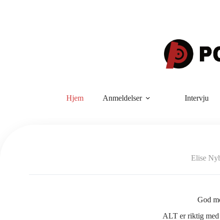
Hopp
til
innholdet
Hjem
Anmeldelser
Intervju
Elise Ny
God mo
ALT er riktig med 