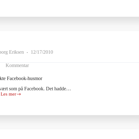
beste
musikkprogram
borg Eriksen
12/17/2010
Kommentar
ekte Facebook-husmor
 vært som på Facebook. Det hadde…
Les mer
Den
perfekte
Facebook-
husmor