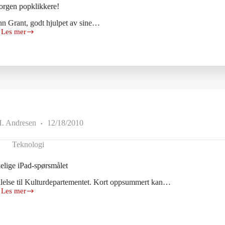
rgen popklikkere!
n Grant, godt hjulpet av sine…
Les mer
God
morgen
popklikkere!
H. Andresen
12/18/2010
Teknologi
elige iPad-spørsmålet
lelse til Kulturdepartementet. Kort oppsummert kan…
Les mer
Det
vanskelige
iPad-
spørsmålet