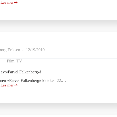
Les mer
God
morgen
popklikkere!
borg Eriksen
12/19/2010
Film
,
TV
 av:«Farvel Falkenberg»!
ilmen «Farvel Falkenberg» klokken 22.…
Les mer
Gå
ikke
glipp
av:«Farvel
Falkenberg»!