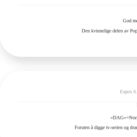
God mo
Den kvinnelige delen av Pop
Espen A
«DAG»=Norge
Foruten å digge tv-serien og