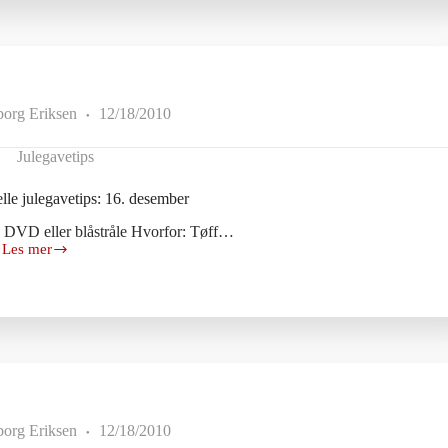
borg Eriksen
12/18/2010
Julegavetips
lle julegavetips: 16. desember
å DVD eller blåstråle Hvorfor: Tøff…
Les mer
Dagens
popkulturelle
julegavetips:
16.
desember
borg Eriksen
12/18/2010