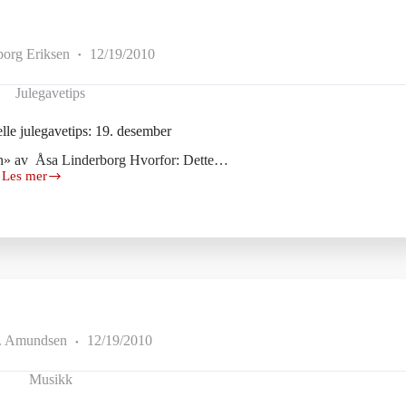
borg Eriksen
12/19/2010
Julegavetips
lle julegavetips: 19. desember
n» av Åsa Linderborg Hvorfor: Dette…
Les mer
Dagens
popkulturelle
julegavetips:
19.
desember
. Amundsen
12/19/2010
Musikk