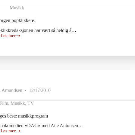
Musikk
rgen popklikkere!
klikkredaksjonen har vært så heldig å…
Les mer
God
morgen
popklikkere!
. Amundsen
12/17/2010
Film
,
Musikk
,
TV
s beste musikkprogram
 dramakomedien «DAG» med Atle Antonsen…
Les mer
«DAG»=Norges