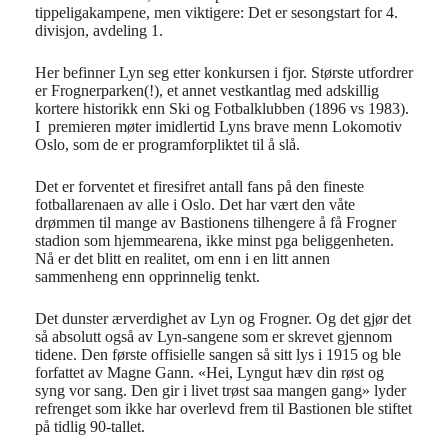
tippeligakampene, men viktigere: Det er sesongstart for 4.
divisjon, avdeling 1.
Her befinner Lyn seg etter konkursen i fjor. Største utfordrer
er Frognerparken(!), et annet vestkantlag med adskillig
kortere historikk enn Ski og Fotbalklubben (1896 vs 1983).
I premieren møter imidlertid Lyns brave menn Lokomotiv
Oslo, som de er programforpliktet til å slå.
Det er forventet et firesifret antall fans på den fineste
fotballarenaen av alle i Oslo. Det har vært den våte
drømmen til mange av Bastionens tilhengere å få Frogner
stadion som hjemmearena, ikke minst pga beliggenheten.
Nå er det blitt en realitet, om enn i en litt annen
sammenheng enn opprinnelig tenkt.
Det dunster ærverdighet av Lyn og Frogner. Og det gjør det
så absolutt også av Lyn-sangene som er skrevet gjennom
tidene. Den første offisielle sangen så sitt lys i 1915 og ble
forfattet av Magne Gann. «Hei, Lyngut hæv din røst og
syng vor sang. Den gir i livet trøst saa mangen gang» lyder
refrenget som ikke har overlevd frem til Bastionen ble stiftet
på tidlig 90-tallet.