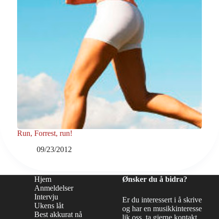
Run, Forrest, run!
09/23/2012
Hjem
Ønsker du å bidra?
Anmeldelser
Intervju
Er du interessert i å skrive
Ukens låt
og har en musikkinteresse
Best akkurat nå
lik oss, ta gjerne kontakt