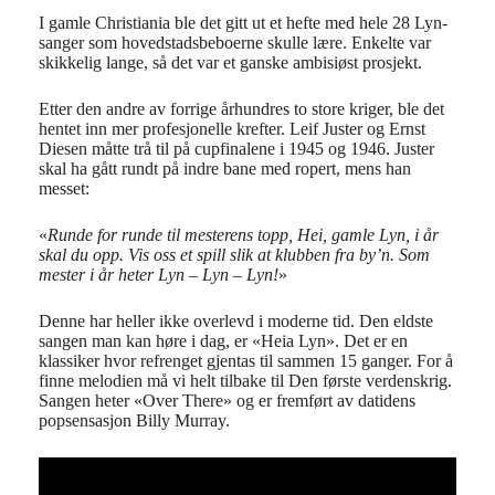
I gamle Christiania ble det gitt ut et hefte med hele 28 Lyn-
sanger som hovedstadsbeboerne skulle lære. Enkelte var
skikkelig lange, så det var et ganske ambisiøst prosjekt.
Etter den andre av forrige århundres to store kriger, ble det
hentet inn mer profesjonelle krefter. Leif Juster og Ernst
Diesen måtte trå til på cupfinalene i 1945 og 1946. Juster
skal ha gått rundt på indre bane med ropert, mens han
messet:
«
Runde for runde til mesterens topp, Hei, gamle Lyn, i år
skal du opp. Vis oss et spill slik at klubben fra by’n. Som
mester i år heter Lyn – Lyn – Lyn!
»
Denne har heller ikke overlevd i moderne tid. Den eldste
sangen man kan høre i dag, er «Heia Lyn». Det er en
klassiker hvor refrenget gjentas til sammen 15 ganger. For å
finne melodien må vi helt tilbake til Den første verdenskrig.
Sangen heter «Over There» og er fremført av datidens
popsensasjon Billy Murray.