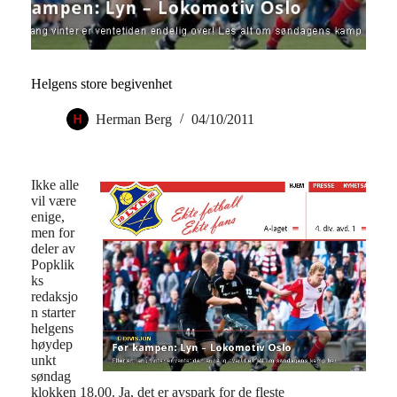
Helgens store begivenhet
Herman Berg
04/10/2011
Ikke alle
vil være
enige,
men for
deler av
Popklik
ks
redaksjo
n starter
helgens
høydep
unkt
søndag
klokken 18.00. Ja, det er avspark for de fleste