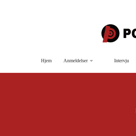
Hopp
til
innholdet
Hjem
Anmeldelser
Intervju