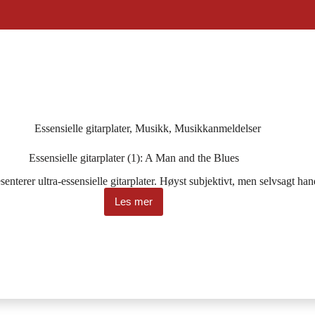
Essensielle gitarplater
,
Musikk
,
Musikkanmeldelser
Essensielle gitarplater (1): A Man and the Blues
senterer ultra-essensielle gitarplater. Høyst subjektivt, men selvsagt h
Les mer
Essensielle
gitarplater
(1):
A
Man
and
the
Blues