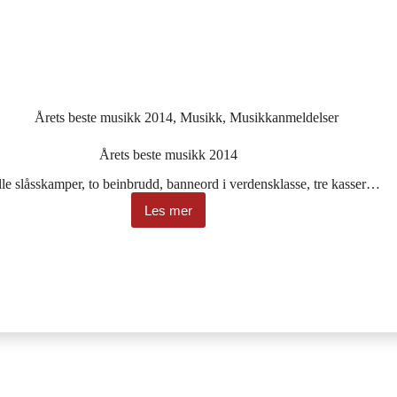
Årets beste musikk 2014
,
Musikk
,
Musikkanmeldelser
Årets beste musikk 2014
ille slåsskamper, to beinbrudd, banneord i verdensklasse, tre kasser…
Les mer
Årets
beste
musikk
2014