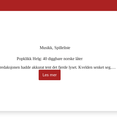
Musikk
,
Spilleliste
Popklikk Helg: 40 diggbare norske låter
redaksjonen hadde akkurat tent det fjerde lyset. Kvelden senket seg.…
Les mer
Popklikk
Helg:
40
diggbare
norske
låter