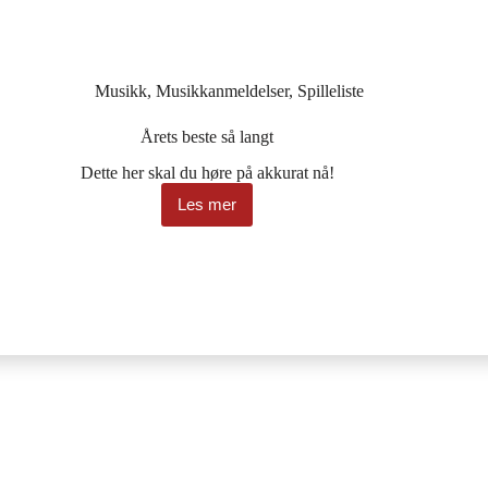
Musikk
,
Musikkanmeldelser
,
Spilleliste
Årets beste så langt
Dette her skal du høre på akkurat nå!
Les mer
Årets
beste
så
langt