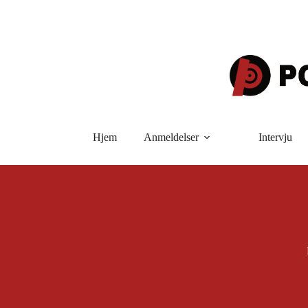
Hopp
til
innholdet
Hjem
Anmeldelser
Intervju