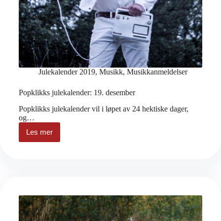
Julekalender 2019
,
Musikk
,
Musikkanmeldelser
Popklikks julekalender: 19. desember
Popklikks julekalender vil i løpet av 24 hektiske dager,
og…
Les mer
Popklikks
julekalender:
19.
desember