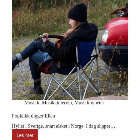
Musikk
,
Musikkintervju
,
Musikknyheter
Popklikk digger Ellen
Hyllet i Sverige, snart elsket i Norge. I dag slipper…
Les mer
Popklikk