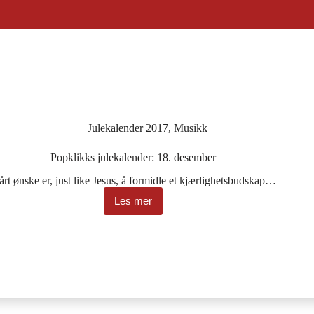
Julekalender 2017
,
Musikk
Popklikks julekalender: 18. desember
rt ønske er, just like Jesus, å formidle et kjærlighetsbudskap…
Les mer
Popklikks
julekalender:
18.
desember