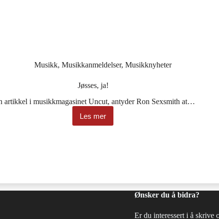
Musikk
,
Musikkanmeldelser
,
Musikknyheter
Jøsses, ja!
en artikkel i musikkmagasinet Uncut, antyder Ron Sexsmith at…
Les mer
Jøsses,
ja!
Ønsker du å bidra?
Er du interessert i å skrive 