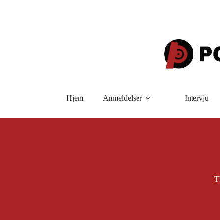
Hopp
til
innholdet
Hjem
Anmeldelser
Intervju
T