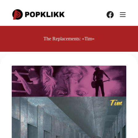
Hopp
til
innholdet
The Replacements: «Tim»