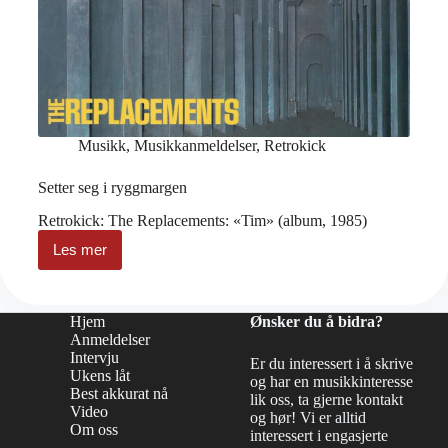
Musikk
,
Musikkanmeldelser
,
Retrokick
Setter seg i ryggmargen
Retrokick: The Replacements: «Tim» (album, 1985)
Les mer
Setter
seg
i
ryggmargen
Hjem
Ønsker du å bidra?
Anmeldelser
Intervju
Er du interessert i å skrive
Ukens låt
og har en musikkinteresse
Best akkurat nå
lik oss, ta gjerne kontakt
Video
og hør! Vi er alltid
Om oss
interessert i engasjerte