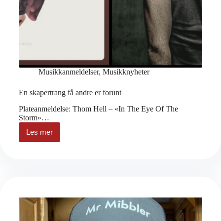
Musikkanmeldelser
,
Musikknyheter
En skapertrang få andre er forunt
Plateanmeldelse: Thom Hell – «In The Eye Of The
Storm»…
Les mer
En
skapertrang
få
andre
er
forunt