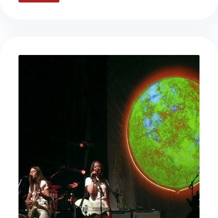
med
Thom
Hell