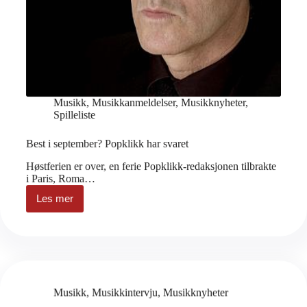
Musikk
,
Musikkanmeldelser
,
Musikknyheter
,
Spilleliste
Best i september? Popklikk har svaret
Høstferien er over, en ferie Popklikk-redaksjonen tilbrakte
i Paris, Roma…
Les mer
Best
i
september?
Popklikk
har
svaret
Musikk
,
Musikkintervju
,
Musikknyheter