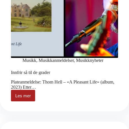
Musikk
,
Musikkanmeldelser
,
Musikknyheter
Innfrir så til de grader
Plateanmeldelse: Thom Hell – «A Pleasant Life» (album,
2023) Etter…
Les mer
Innfrir
så
til
de
grader