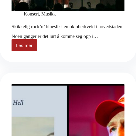
Konsert
,
Musikk
Skikkelig rock’n’ bluesfest en oktoberkveld i hovedstaden
Noen ganger er det lurt å komme seg opp i…
Les mer
Skikkelig
rock’n’
bluesfest
en
oktoberkveld
i
hovedstaden