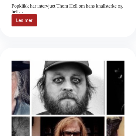
Popklikk har intervjuet Thom Hell om hans knallsterke og
helt…
Les mer
Musikkpreik
med
Thom
Hell