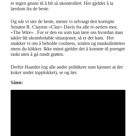
er ingen grunn til å bli så ukontrollert. Her gjelder å ta
lærdom fra de beste.
Og når vi sier de beste, mener vi selvsagt den korrupte
Senator R. Clayton «Clay» Davis fra alle tv-seriers mor,
«The Wire». For er den en som kan lære oss hvordan man
takler litt ukomfortable situasjoner, så er det ham. Her
snakker vi om å beholde coolness, soulen og maskuliniteten
mens du klikker. Ikke minst gjelder det å komme til poenget
raskt uten å gå rundt grøten.
Derfor Haarder (og alle andre politikere som kjenner at det
koker under topplokket), se og lær.
Sånn: