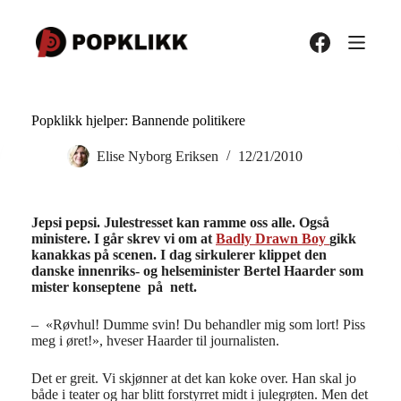
Hopp
til
innholdet
Popklikk hjelper: Bannende politikere
Elise Nyborg Eriksen
12/21/2010
Jepsi pepsi. Julestresset kan ramme oss alle. Også
ministere. I går skrev vi om at
Badly Drawn Boy
gikk
kanakkas på scenen. I dag sirkulerer klippet den
danske innenriks- og helseminister Bertel Haarder som
mister konseptene på nett.
– «Røvhul! Dumme svin! Du behandler mig som lort! Piss
meg i øret!», hveser Haarder til journalisten.
Det er greit. Vi skjønner at det kan koke over. Han skal jo
både i teater og har blitt forstyrret midt i julegrøten. Men det