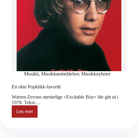
Musikk
,
Musikkanmeldelser
,
Musikknyheter
En ekte Popklikk-favoritt
Warren Zevons mesterlige «Excitable Boy» ble gitt ut i
1978. Tekst:…
Les mer
En
ekte
Popklikk-
favoritt