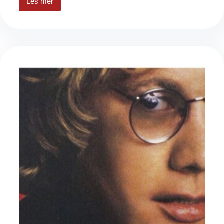
Les mer
Enjoy
every
sandwich