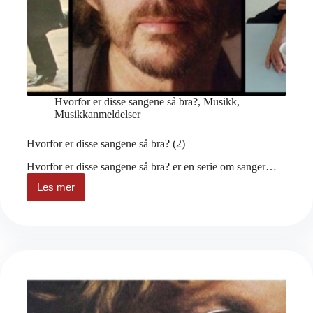
Hvorfor er disse sangene så bra?
,
Musikk
,
Musikkanmeldelser
Hvorfor er disse sangene så bra? (2)
Hvorfor er disse sangene så bra? er en serie om sanger…
Les mer
Hvorfor
er
disse
sangene
så
bra?
(2)