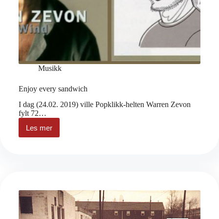
Musikk
Enjoy every sandwich
I dag (24.02. 2019) ville Popklikk-helten Warren Zevon
fylt 72…
Les mer
Enjoy
every
sandwich