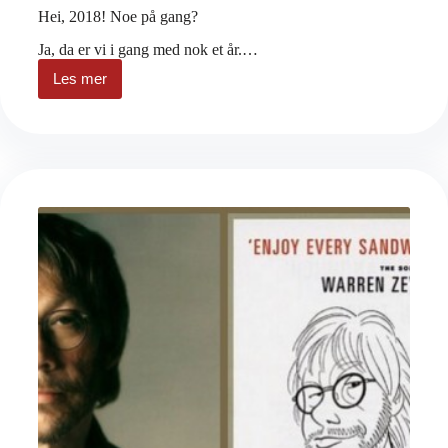
Hei, 2018! Noe på gang?
Ja, da er vi i gang med nok et år.…
Les mer
Hei,
2018!
Noe
på
gang?