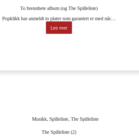
To brennhete album (og The Spilleliste)
Popklikk har anmeldt to plater som garantert er med når…
Les mer
To
brennhete
album
(og
The
Spilleliste)
Musikk
,
Spilleliste
,
The Spilleliste
The Spilleliste (2)