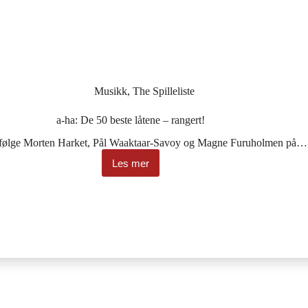
Musikk
,
The Spilleliste
a-ha: De 50 beste låtene – rangert!
 følge Morten Harket, Pål Waaktaar-Savoy og Magne Furuholmen på…
Les mer
a-
ha:
De
50
beste
låtene
–
rangert!