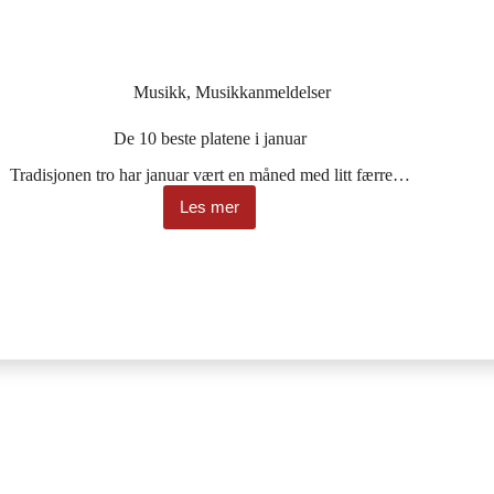
Musikk
,
Musikkanmeldelser
De 10 beste platene i januar
Tradisjonen tro har januar vært en måned med litt færre…
Les mer
De
10
beste
platene
i
januar