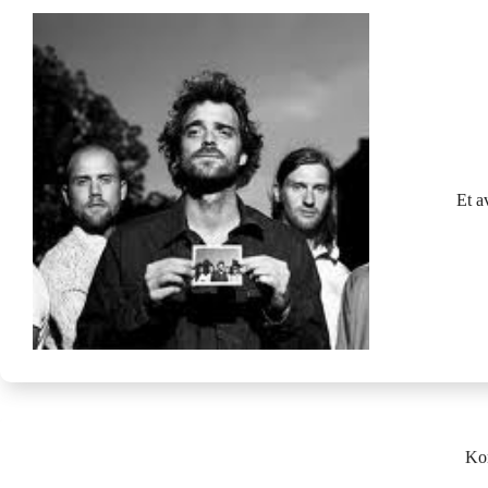
Et a
Ko