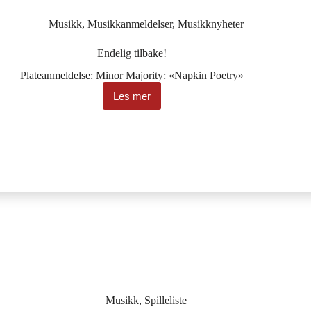
Musikk
,
Musikkanmeldelser
,
Musikknyheter
Endelig tilbake!
Plateanmeldelse: Minor Majority: «Napkin Poetry»
Les mer
Endelig
tilbake!
Musikk
,
Spilleliste