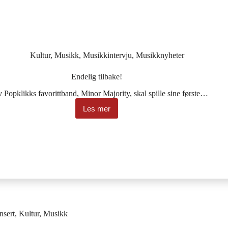
Kultur
,
Musikk
,
Musikkintervju
,
Musikknyheter
Endelig tilbake!
v Popklikks favorittband, Minor Majority, skal spille sine første…
Les mer
Endelig
tilbake!
nsert
,
Kultur
,
Musikk