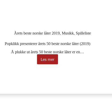
Årets beste norske låter 2019
,
Musikk
,
Spilleliste
Popklikk presenterer årets 50 beste norske låter (2019)
Å plukke ut årets 50 beste norske låter er en…
Les mer
Popklikk
presenterer
årets
50
beste
norske
låter
(2019)