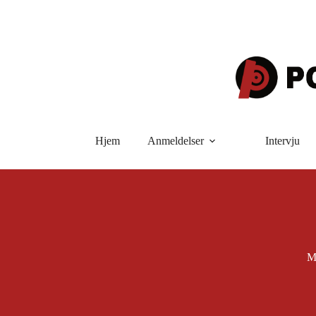
Hopp
til
innholdet
Hjem
Anmeldelser
Intervju
M