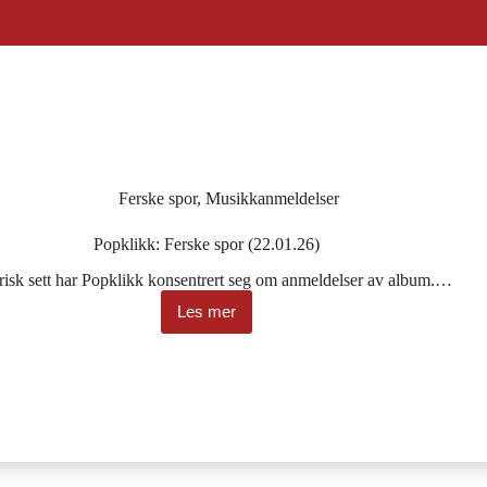
Ferske spor
,
Musikkanmeldelser
Popklikk: Ferske spor (22.01.26)
risk sett har Popklikk konsentrert seg om anmeldelser av album.…
Les mer
Popklikk:
Ferske
spor
(22.01.26)