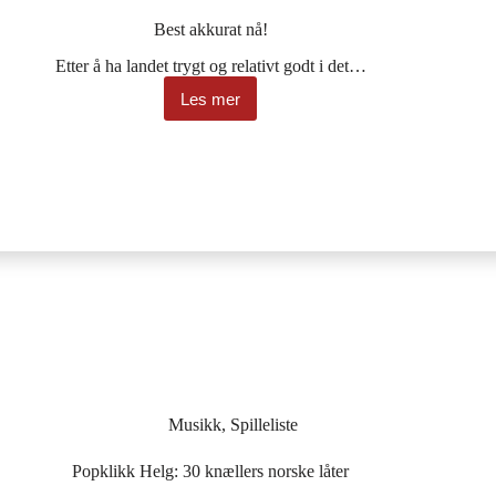
Best akkurat nå!
Etter å ha landet trygt og relativt godt i det…
Les mer
Best
akkurat
nå!
Musikk
,
Spilleliste
Popklikk Helg: 30 knællers norske låter