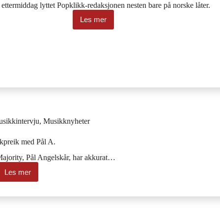
ettermiddag lyttet Popklikk-redaksjonen nesten bare på norske låter.
Les mer
Popklikk
Helg:
30
knællers
norske
låter
sikkintervju
,
Musikknyheter
kpreik med Pål A.
 Majority, Pål Angelskår, har akkurat…
Les mer
Musikkpreik
med
Pål
A.