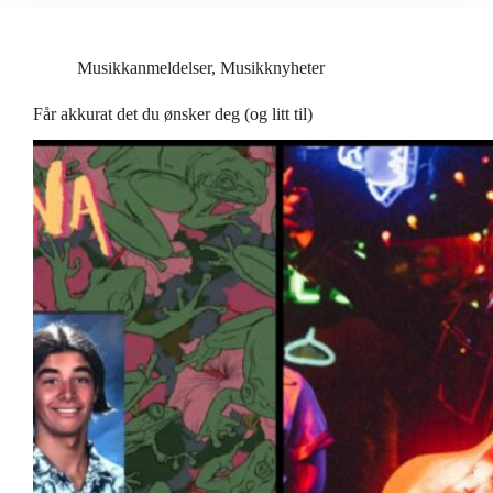
Musikkanmeldelser
,
Musikknyheter
Får akkurat det du ønsker deg (og litt til)