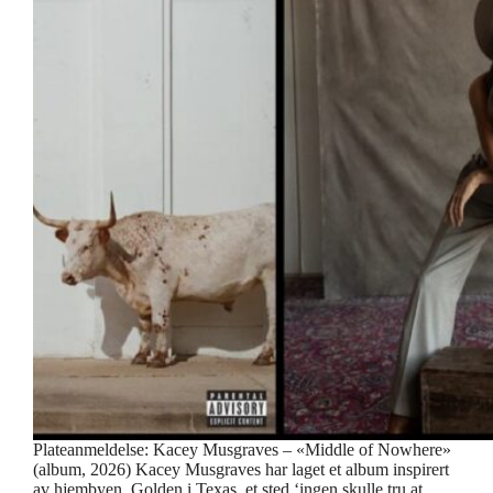
Plateanmeldelse: Kacey Musgraves – «Middle of Nowhere»
(album, 2026) Kacey Musgraves har laget et album inspirert
av hjembyen, Golden i Texas, et sted ‘ingen skulle tru at