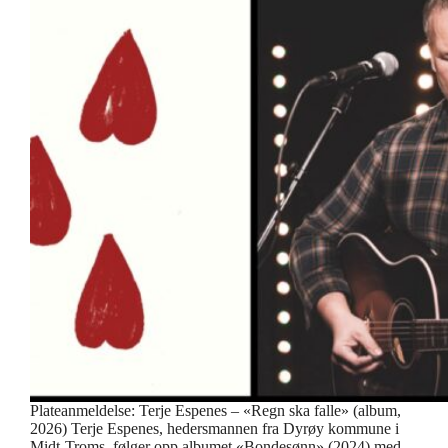
Plateanmeldelse: Terje Espenes – «Regn ska falle» (album,
2026) Terje Espenes, hedersmannen fra Dyrøy kommune i
Midt-Troms, følger opp albumet «Bondesønn» (2024) med