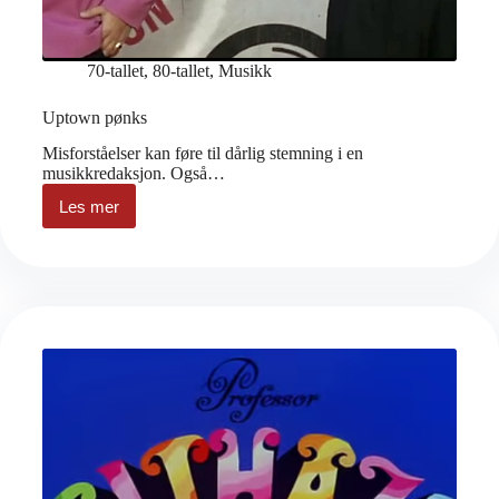
70-tallet
,
80-tallet
,
Musikk
Uptown pønks
Misforståelser kan føre til dårlig stemning i en
musikkredaksjon. Også…
Les mer
Uptown
pønks