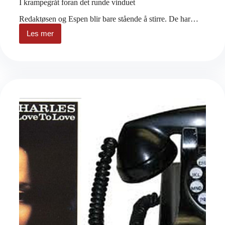
I krampegråt foran det runde vinduet
Redaktøsen og Espen blir bare stående å stirre. De har…
Les mer
I
krampegråt
foran
det
runde
vinduet