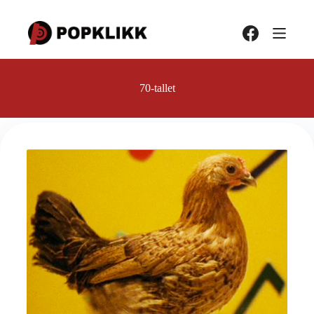
Hopp
til
innholdet
70-tallet