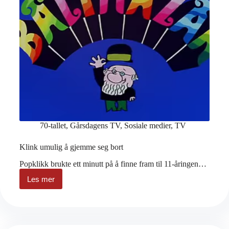
70-tallet
,
Gårsdagens TV
,
Sosiale medier
,
TV
Klink umulig å gjemme seg bort
Popklikk brukte ett minutt på å finne fram til 11-åringen…
Les mer
Klink
umulig
å
gjemme
seg
bort