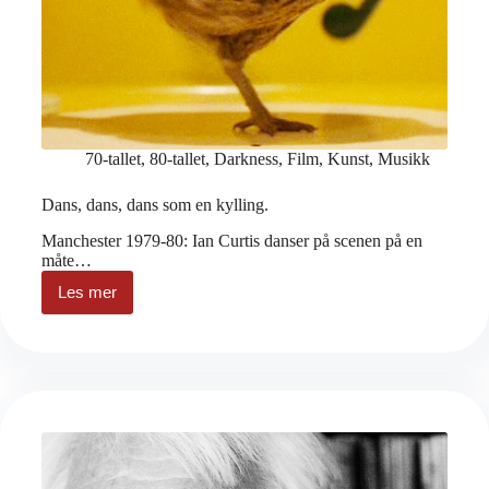
70-tallet
,
80-tallet
,
Darkness
,
Film
,
Kunst
,
Musikk
Dans, dans, dans som en kylling.
Manchester 1979-80: Ian Curtis danser på scenen på en
måte…
Les mer
Dans,
dans,
dans
som
en
kylling.