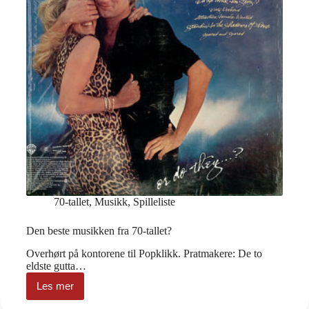
70-tallet
,
Musikk
,
Spilleliste
Den beste musikken fra 70-tallet?
Overhørt på kontorene til Popklikk. Pratmakere: De to
eldste gutta…
Les mer
Den
beste