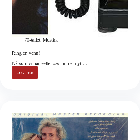
70-tallet
,
Musikk
Ring en venn!
Nå som vi har veltet oss inn i et nytt…
Les mer
Ring
en
venn!