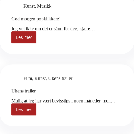
Kunst
,
Musikk
God morgen popklikkere!
Jeg vet ikke om det er sånn for deg, kjære…
Les mer
God
morgen
popklikkere!
Film
,
Kunst
,
Ukens trailer
Ukens trailer
Mulig at jeg har vært bevisstløs i noen måneder, men…
Les mer
Ukens
trailer