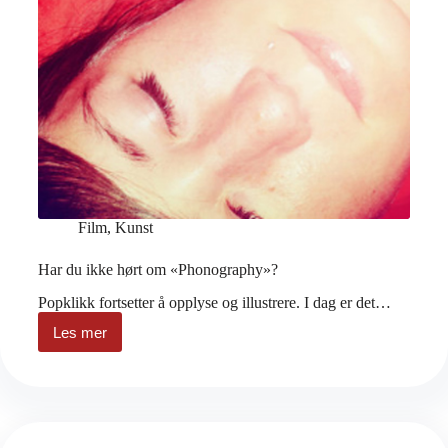
Film
,
Kunst
Har du ikke hørt om «Phonography»?
Popklikk fortsetter å opplyse og illustrere. I dag er det…
Les mer
Har
du
ikke
hørt
om
«Phonography»?