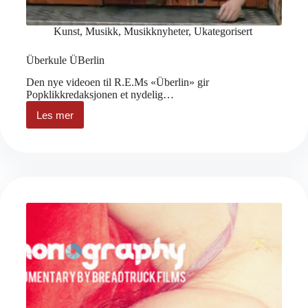
Kunst
,
Musikk
,
Musikknyheter
,
Ukategorisert
Überkule ÜBerlin
Den nye videoen til R.E.Ms «Überlin» gir
Popklikkredaksjonen et nydelig…
Les mer
Überkule
ÜBerlin