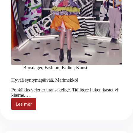
Bursdager
,
Fashion
,
Kultur
,
Kunst
Hyvää syntymäpäivää, Marimekko!
Popklikks veier er uransakelige. Tidligere i uken kastet vi
klærne.…
Les mer
Hyvää
syntymäpäivää,
Marimekko!