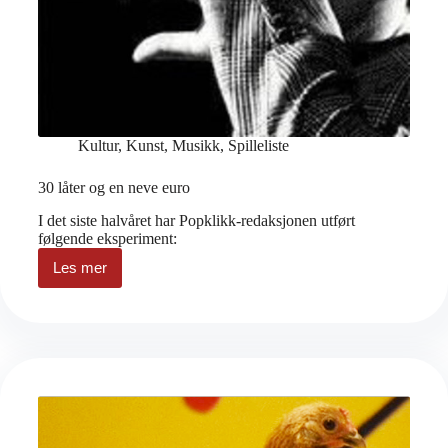
Kultur
,
Kunst
,
Musikk
,
Spilleliste
30 låter og en neve euro
I det siste halvåret har Popklikk-redaksjonen utført
følgende eksperiment:
Les mer
30
låter
og
en
neve
euro