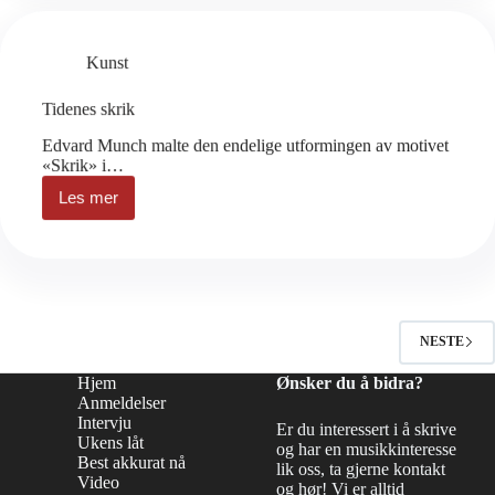
Kunst
Tidenes skrik
Edvard Munch malte den endelige utformingen av motivet
«Skrik» i…
Les mer
Tidenes
skrik
NESTE
Hjem
Ønsker du å bidra?
Anmeldelser
Intervju
Er du interessert i å skrive
Ukens låt
og har en musikkinteresse
Best akkurat nå
lik oss, ta gjerne kontakt
Video
og hør! Vi er alltid