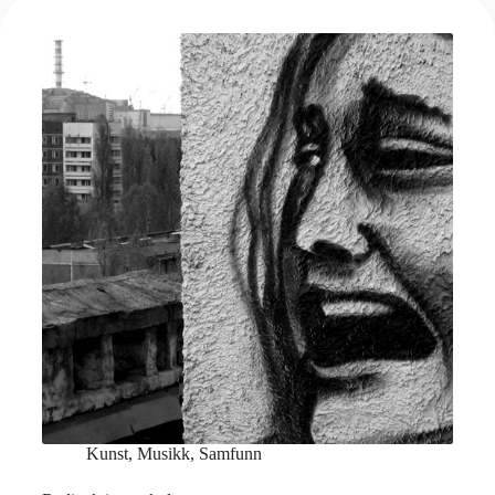
Kunst
,
Musikk
,
Samfunn